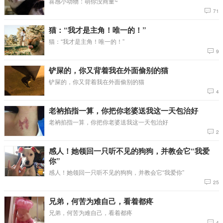
喜感小动物：萌你没商量~
71
猫：“我才是主角！唯一的！”
猫：“我才是主角！唯一的！”
9
铲屎的，你又背着我在外面偷别的猫
铲屎的，你又背着我在外面偷别的猫
4
老衲掐指一算，你把你老婆送我这一天包治好
老衲掐指一算，你把你老婆送我这一天包治好
2
感人！她领回一只听不见的狗狗，并教会它“我爱
你”
感人！她领回一只听不见的狗狗，并教会它“我爱你”
25
兄弟，何苦为难自己，看着都疼
兄弟，何苦为难自己，看着都疼
4