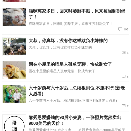
猫咪离家多日，回来时萎靡不振，原来被强制割蛋
了！
猫咪离家多日，回来时萎靡不振，原来被强制割蛋了！
103
大叔，你真坏，没有你这样欺负小妹妹的
大叔，你真坏，没有你这样欺负小妹妹的
4
困在小屋里的喵星人孤单无聊，快成剩女了
困在小屋里的喵星人孤单无聊，快成剩女了
5
六十岁前与六十岁后…总结很到位,不服不行!(新老
人必看)
六十岁前与六十岁后…总结很到位,不服不行!(新老人必看)
7
靠秀恩爱赚钱的90后小夫妻，一张照片竟然卖出
9000美元的天价！
靠秀恩爱赚钱的90后小夫妻，一张照片竟然卖出9000美元的天