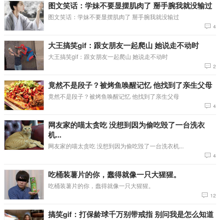
图文笑话：学妹不要显摆肌肉了 掰手腕我就没输过
图文笑话：学妹不要显摆肌肉了 掰手腕我就没输过
4
大王搞笑gif：跟女朋友一起爬山 她说走不动时
大王搞笑gif：跟女朋友一起爬山 她说走不动时
2
竟然不是段子？被烤鱼唤醒记忆 他找到了亲生父母
竟然不是段子？被烤鱼唤醒记忆 他找到了亲生父母
4
网友家的喵太贪吃 没想到因为偷吃毁了一台洗衣
机...
网友家的喵太贪吃 没想到因为偷吃毁了一台洗衣机...
4
吃桶装薯片的你，蠢得就像一只大猩猩。
吃桶装薯片的你，蠢得就像一只大猩猩。
12
搞笑gif：打保龄球千万别带戒指 别问我是怎么知道