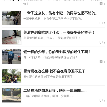
价！
1
一辈子这么长，能有个犯二的同学也是不错的。
一辈子这么长，能有个犯二的同学也是不错的。
2
美眉你到底吃到了什么，一脸好享受的样子！
美眉你到底吃到了什么，一脸好享受的样子！
3
谜一样的少年，你的身影深深的迷住了我！
谜一样的少年，你的身影深深的迷住了我！
1
看你现在这么胖 就不会在意你丑不丑了
看你现在这么胖 就不会在意你丑不丑了
二哈在动物园遇到狼，瞬间一脸蒙圈......
二哈在动物园遇到狼，瞬间一脸蒙圈......
1