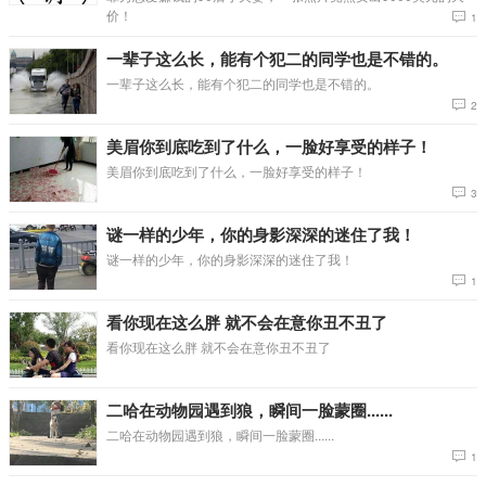
价！
1
一辈子这么长，能有个犯二的同学也是不错的。
一辈子这么长，能有个犯二的同学也是不错的。
2
美眉你到底吃到了什么，一脸好享受的样子！
美眉你到底吃到了什么，一脸好享受的样子！
3
谜一样的少年，你的身影深深的迷住了我！
谜一样的少年，你的身影深深的迷住了我！
1
看你现在这么胖 就不会在意你丑不丑了
看你现在这么胖 就不会在意你丑不丑了
二哈在动物园遇到狼，瞬间一脸蒙圈......
二哈在动物园遇到狼，瞬间一脸蒙圈......
1