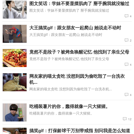
图文笑话：学妹不要显摆肌肉了 掰手腕我就没输过
图文笑话：学妹不要显摆肌肉了 掰手腕我就没输过
4
大王搞笑gif：跟女朋友一起爬山 她说走不动时
大王搞笑gif：跟女朋友一起爬山 她说走不动时
2
竟然不是段子？被烤鱼唤醒记忆 他找到了亲生父母
竟然不是段子？被烤鱼唤醒记忆 他找到了亲生父母
4
网友家的喵太贪吃 没想到因为偷吃毁了一台洗衣
机...
网友家的喵太贪吃 没想到因为偷吃毁了一台洗衣机...
4
吃桶装薯片的你，蠢得就像一只大猩猩。
吃桶装薯片的你，蠢得就像一只大猩猩。
12
搞笑gif：打保龄球千万别带戒指 别问我是怎么知道