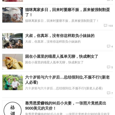
猫咪离家多日，回来时萎靡不振，原来被强制割蛋
了！
猫咪离家多日，回来时萎靡不振，原来被强制割蛋了！
103
大叔，你真坏，没有你这样欺负小妹妹的
大叔，你真坏，没有你这样欺负小妹妹的
4
困在小屋里的喵星人孤单无聊，快成剩女了
困在小屋里的喵星人孤单无聊，快成剩女了
5
六十岁前与六十岁后…总结很到位,不服不行!(新老
人必看)
六十岁前与六十岁后…总结很到位,不服不行!(新老人必看)
7
靠秀恩爱赚钱的90后小夫妻，一张照片竟然卖出
9000美元的天价！
靠秀恩爱赚钱的90后小夫妻，一张照片竟然卖出9000美元的天